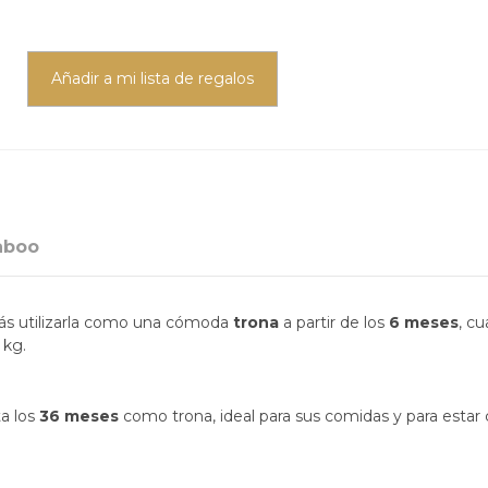
Añadir a mi lista de regalos
aboo
ás utilizarla como una cómoda
trona
a partir de los
6 meses
, c
 kg.
a los
36 meses
como trona, ideal para sus comidas y para estar