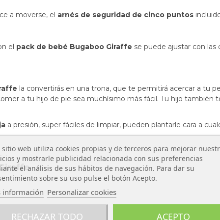
ce a moverse, el
arnés de seguridad de cinco puntos
incluid
on el
pack de bebé Bugaboo Giraffe
se puede ajustar con las 
raffe
la convertirás en una trona, que te permitirá acercar a tu p
comer a tu hijo de pie sea muchísimo más fácil. Tu hijo también
ja
a presión, super fáciles de limpiar, pueden plantarle cara a c
 sitio web utiliza cookies propias y de terceros para mejorar nuest
icios y mostrarle publicidad relacionada con sus preferencias
Giraffe
ante el análisis de sus hábitos de navegación. Para dar su
entimiento sobre su uso pulse el botón Acepto.
 información
Personalizar cookies
RECHAZAR TODO
ACEPTO