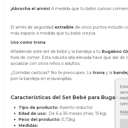
¡Abrocha el arnés!
A medida que tu bebé curioso comien
El arnés de seguridad
extraíble
de cinco puntos incluido c
más espacio a medida que tu bebé crezca.
Uso como trona
Añadiendo este set de bebé y la
bandeja
a tu
Bugaboo Gi
hora de comer. Esta robusta silla elevada hace que dar de 
socializar con otros niños o adultos.
¿Comidas caóticas? No te preocupes. La
trona
y la
bande
pon la bandeja en el lavavajillas.
Este
serv
Características del Set Bebé para Bugaboo 
medi
cons
Tipo de producto:
Asiento reductor
Más
Edad de uso:
De 6 a 36 meses (máx. 15 kg)
Peso del producto:
0,72kg
Medidas: