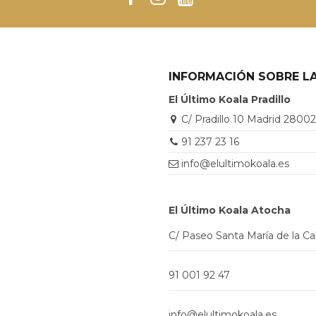
INFORMACIÓN SOBRE LA
El Último Koala Pradillo
C/ Pradillo 10 Madrid 2800
91 237 23 16
info@elultimokoala.es
El Último Koala Atocha
C/ Paseo Santa María de la C
91 001 92 47
info@elultimokoala.es