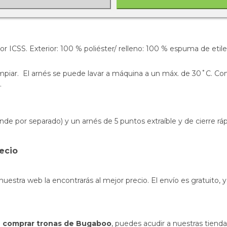
por ICSS. Exterior: 100 % poliéster/ relleno: 100 % espuma de eti
mpiar. El arnés se puede lavar a máquina a un máx. de 30˚C. Con
.
ende por separado)
y un arnés de 5 puntos extraíble y de cierre ráp
ecio
nuestra web la encontrarás al mejor precio. El envío es gratuito
e
comprar tronas de Bugaboo
, puedes acudir a nuestras tiend