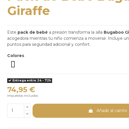
Giraffe
Este
pack de bebé
a presión transforma la silla
Bugaboo Gi
acogedora mientras tu niño comienza a moverse. Incluye un
puntos para seguridad adicional y confort.
Colores
Negro
Gris
Azul
Blanco
Entrega entre 24 - 72h
74,95 €
Impuestos incluidos
Añadir al carrito