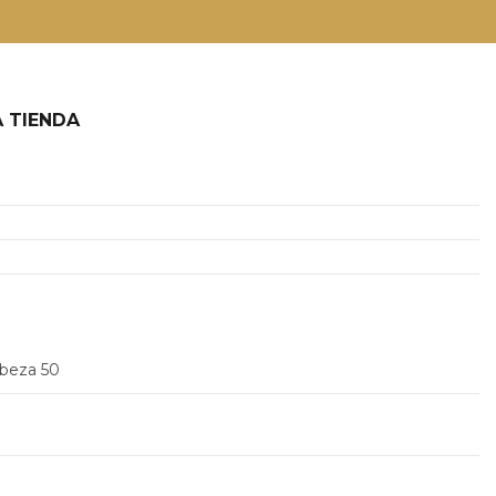
 TIENDA
2
abeza 50