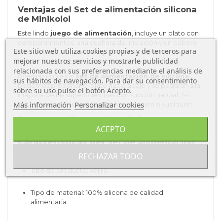
Ventajas del Set de alimentación silicona
de Minikoioi
Este lindo
juego de alimentación
, incluye un plato con
compartimientos, una cuchara de iniciación y un babero
Este sitio web utiliza cookies propias y de terceros para
fabricado en silicona irrompible, especialmente para
mejorar nuestros servicios y mostrarle publicidad
ayudar a tu bebé en sus primeras comidas.
relacionada con sus preferencias mediante el análisis de
Además con este
set de alimentación de silicona
sus hábitos de navegación. Para dar su consentimiento
podemos presionar el plato hacia abajo y se pegarán a la
sobre su uso pulse el botón Acepto.
mayoría de las superficies lisas con succión natural. Así
Más información
Personalizar cookies
evitaremos que los pequeños los empujen o vuelquen.
Esta
primera vajilla para bebés
es ideal para un regalo
perfecto y muy útil.
ACEPTO
Características del
Set de alimentación
silicona de Minikoioi
RECHAZAR TODO
Tipo de producto: Vajilla.
Tipo de material: 100% silicona de calidad
alimentaria.