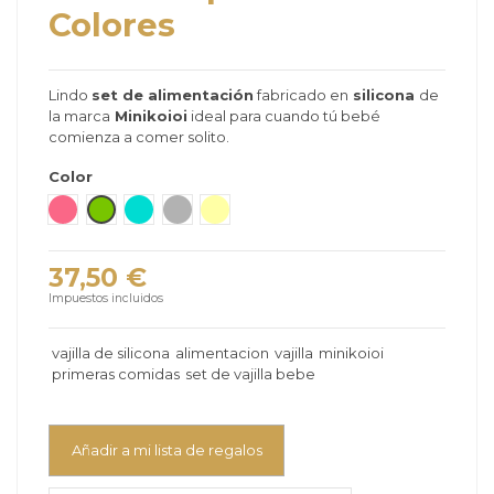
Colores
Lindo
set de alimentación
fabricado en
silicona
de
la marca
Minikoioi
ideal para cuando tú bebé
comienza a comer solito.
Color
Rosa Oscuro
Verde
Verde mar
Gris
Amarillo
37,50 €
Impuestos incluidos
vajilla de silicona
alimentacion
vajilla
minikoioi
primeras comidas
set de vajilla bebe
Añadir a mi lista de regalos