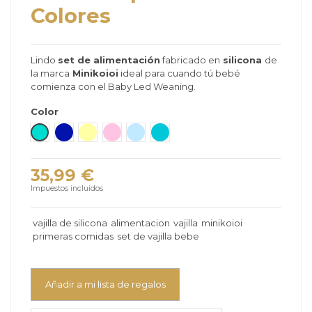
Colores
Lindo
set de alimentación
fabricado en
silicona
de
la marca
Minikoioi
ideal para cuando tú bebé
comienza con el Baby Led Weaning.
Color
Verde mar
Azul Marino
Amarillo
Rosa
Azul Claro
Verde Mauricio
35,99 €
Impuestos incluidos
vajilla de silicona
alimentacion
vajilla
minikoioi
primeras comidas
set de vajilla bebe
Añadir a mi lista de regalos