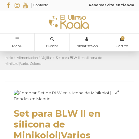
Contacto
Reservar cita en tienda
0
Menu
Buscar
Iniciar sesión
Carrito
Inicio
Alimentación
Vajillas
Set para BLW II en silicona de
Minikoioi|Varios Colores
Set para BLW II en
silicona de
Minikoioi|Varios