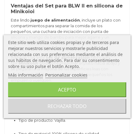
Ventajas del Set para BLW II en silicona de
Minikoioi
Este lindo
juego de alimentación
, incluye un plato con
compartimientos para separar la comida de los
pequeños, una cuchara de iniciación con punta de
silicona y mango de bambú para mejor agarre y un
Este sitio web utiliza cookies propias y de terceros para
babero fabricado en silicona irrompible, especialmente
mejorar nuestros servicios y mostrarle publicidad
para ayudar a tu bebé en sus primeras comidas.
relacionada con sus preferencias mediante el análisis de
Además con este
set de alimentación
fabricado
sus hábitos de navegación. Para dar su consentimiento
por
Minikoioi
podemos presionar el plato hacia abajo y
sobre su uso pulse el botón Acepto.
se pegarán a la mayoría de las superficies lisas con
Más información
Personalizar cookies
succión natural. Así evitaremos que los pequeños los
empujen o vuelquen.
Esta
primera vajilla para bebés
es ideal para un regalo
ACEPTO
perfecto y muy útil.
Características del
Set para BLW II en
RECHAZAR TODO
silicona de Minikoioi
Tipo de producto: Vajilla.
Tipo de material: 100% silicona de calidad