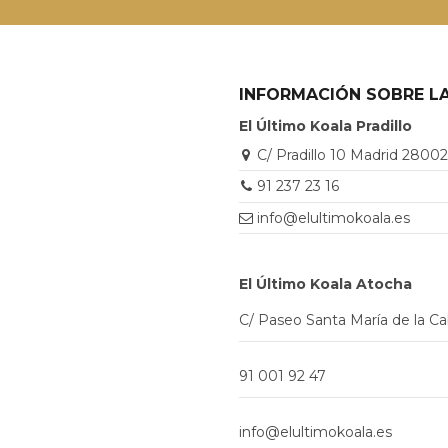
INFORMACIÓN SOBRE LA
El Último Koala Pradillo
C/ Pradillo 10 Madrid 2800
91 237 23 16
info@elultimokoala.es
El Último Koala Atocha
C/ Paseo Santa María de la C
91 001 92 47
info@elultimokoala.es