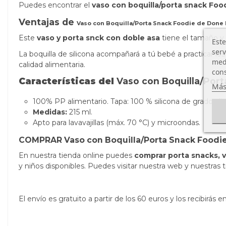
Puedes encontrar el
vaso con boquilla/porta snack Foo
Ventajas de
Vaso con Boquilla/Porta Snack Foodie de Done
Este
vaso y porta snck con doble
asa
tiene el tamaño y
Este
serv
La boquilla de silicona acompañará a tú bebé a practicar lo
medi
calidad alimentaria
.
cons
Características del
Vaso con Boquilla/Por
Más
100% PP alimentario. Tapa: 100 % silicona de grado ali
Medidas:
215 ml.
Apto para lavavajillas (máx. 70 °C) y microondas.
COMPRAR Vaso con Boquilla/Porta Snack Foodie
En nuestra tienda online puedes
comprar porta snacks, v
y niños disponibles. Puedes visitar nuestra web y nuestras t
El envío es gratuito a partir de los 60 euros y los recibirá