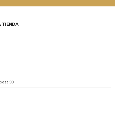
 TIENDA
2
abeza 50