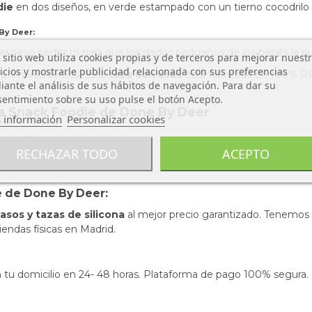
die
en dos diseños, en verde estampado con un tierno cocodrilo 
 By Deer
:
 el peso perfecto para que los dedos pequeños de los bebés l
 sitio web utiliza cookies propias y de terceros para mejorar nuest
icios y mostrarle publicidad relacionada con sus preferencias
s primeros sorbos, Esta
taza con asas
está fabricada en 100% PP 
ante el análisis de sus hábitos de navegación. Para dar su
entimiento sobre su uso pulse el botón Acepto.
ta Snack Foodie de Done By Deer
 información
Personalizar cookies
mentario.
RECHAZAR TODO
ACEPTO
 de Done By Deer:
asos y tazas de silicona
al mejor precio garantizado. Tenemos 
iendas físicas en Madrid.
s en tu domicilio en 24- 48 horas. Plataforma de pago 100% segura.