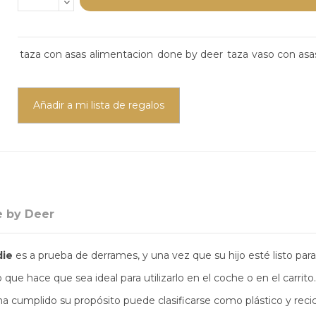
taza con asas
alimentacion
done by deer
taza
vaso con asa
Añadir a mi lista de regalos
 by Deer
die
es a prueba de derrames, y una vez que su hijo esté listo para
 que hace que sea ideal para utilizarlo en el coche o en el carrito
 ha cumplido su propósito puede clasificarse como plástico y reci