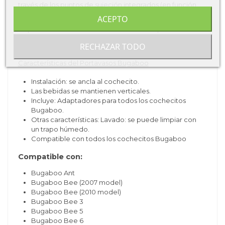
través de los puntos de sujeción integrados (en función
del modelo de tu carrito).
ACEPTO
Lo puedes
anclar directamente al manillar para acceder
fácilmente a cualquier bebida de 700 ml. / 24 oz. como
RECHAZAR TODO
máximo.
Características del Portavasos Bugaboo
Instalación: se ancla al cochecito.
Las bebidas se mantienen verticales.
Incluye: Adaptadores para todos los cochecitos
Bugaboo.
Otras características: Lavado: se puede limpiar con
un trapo húmedo.
Compatible con todos los cochecitos Bugaboo
Compatible con:
Bugaboo Ant
Bugaboo Bee (2007 model)
Bugaboo Bee (2010 model)
Bugaboo Bee 3
Bugaboo Bee 5
Bugaboo Bee 6