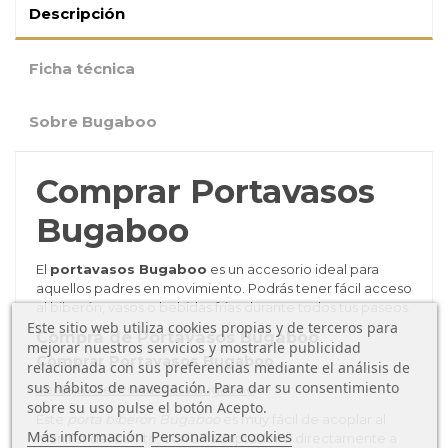
Descripción
Ficha técnica
Sobre Bugaboo
Comprar Portavasos
Bugaboo
El
portavasos Bugaboo
es un accesorio ideal para
aquellos padres en movimiento. Podrás tener fácil acceso
al biberón, vasos o bebidas frías durante todos tus paseos.
Este sitio web utiliza cookies propias y de terceros para
Compra de Portavasos Bugaboo
mejorar nuestros servicios y mostrarle publicidad
Comprar Portavasos Bugaboo
relacionada con sus preferencias mediante el análisis de
sus hábitos de navegación. Para dar su consentimiento
Ventajas del Portavasos Bugaboo
sobre su uso pulse el botón Acepto.
Este
porta biberón Bugaboo
es muy fácil de acoplar al
Más información
Personalizar cookies
manillar del carrito, con un adaptador o directamente a