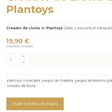
Plantoys
Creador de Lluvia
de
Plantoys
Gíralo y escucha el tranquiliz
19,90 €
Impuestos incluidos
Añadir al carrito
plantoys
musicales
juegos de madera
juegos simbolicos
pal
creador de lluvia
Añadir a mi lista de regalos