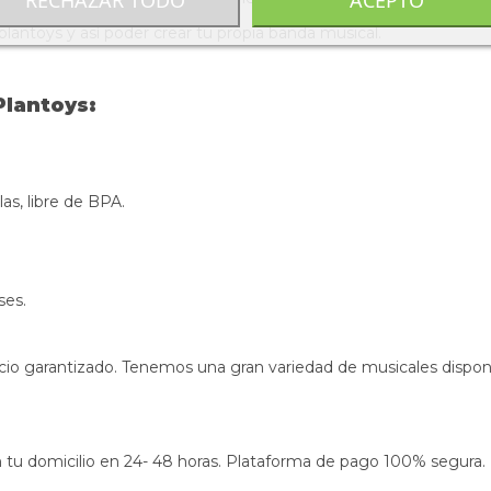
lantoys y así poder crear tu propia banda musical.
lantoys:
as, libre de BPA.
ses.
cio garantizado. Tenemos una gran variedad de musicales disponib
s en tu domicilio en 24- 48 horas. Plataforma de pago 100% segura.