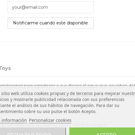
Toys
dioaméricanas para agradecer a sus dioses el agua que enviaban del 
 sitio web utiliza cookies propias y de terceros para mejorar nuest
trumento de ritmo. Además, es perfecto para conseguir ambientes t
icios y mostrarle publicidad relacionada con sus preferencias
ante el análisis de sus hábitos de navegación. Para dar su
entimiento sobre su uso pulse el botón Acepto.
:
 información
Personalizar cookies
de semillas, libre de tóxicos (BPA), 100% ecológico.
RECHAZAR TODO
ACEPTO
a descubrir nuevos sonidos y mejora la motricidad fina.