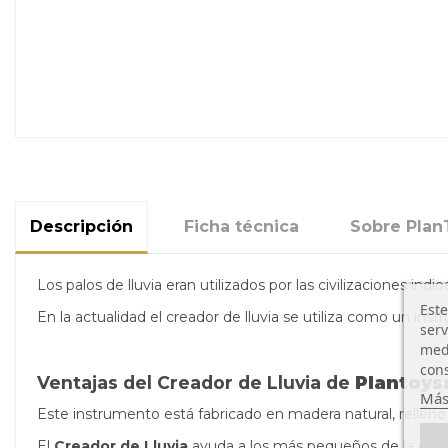
Descripción
Ficha técnica
Sobre Plan
Los palos de lluvia eran utilizados por las civilizaciones in
Este
En la actualidad el creador de lluvia se utiliza como un ins
serv
medi
cons
Ventajas del Creador de Lluvia de
Plantoys
Más
Este instrumento está fabricado en madera natural, relleno 
El
Creador de Lluvia
ayuda a los más pequeños de la casa 