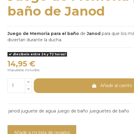
baño de Janod
Juego de Memoria
para el baño
de
Janod
para que los m
diviertan durante la ducha.
¡Recíbelo entre 24 y 72 horas!
14,95 €
Impuestos incluidos
Añadir al carrito
janod
juguete de agua
juego de baño
jueguetes de baño
Añadir a mi lista de regalos