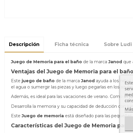
Descripción
Ficha técnica
Sobre Ludi
Juego de Memoria
para el baño
de la marca
Janod
que a
Ventajas del Juego de Memoria para el bañ
Este
juego de baño
de la marca
Janod
ayuda a los niños 
Este
el agua o sumergir las piezas y luego pegarlas en los azule
serv
medi
Además, es ideal para las vacaciones de verano. Como
el 
cons
Desarrolla la memoria y su capacidad de deducción con ju
Más
Este
Juego de memoria
está diseñado para las pequeñas
Características del Juego de Memoria para 