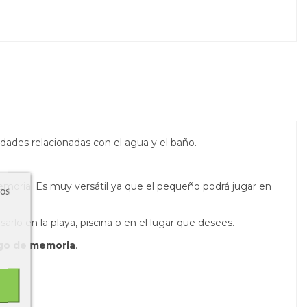
dades relacionadas con el agua y el baño.
emoria. Es muy versátil ya que el pequeño podrá jugar en
ros
sarlo en la playa, piscina o en el lugar que desees.
go de memoria
.