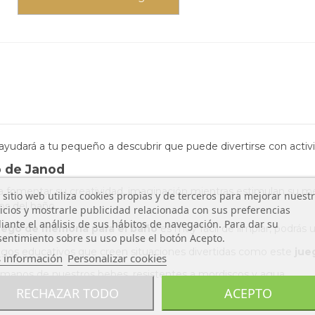
yudará a tu pequeño a descubrir que puede divertirse con activi
o de Janod
a fomentar su creatividad, imaginación mientras estimulan su m
 sitio web utiliza cookies propias y de terceros para mejorar nuest
jos del baño.
icios y mostrarle publicidad relacionada con sus preferencias
ante el análisis de sus hábitos de navegación. Para dar su
juego de memoria para el baño
es muy facil de limpiar, podrás u
entimiento sobre su uso pulse el botón Acepto.
egos educativos que creen situaciones divertidas como este
jue
 información
Personalizar cookies
 manos de nuestros bebes, resistentes a mordiscos y agua.
RECHAZAR TODO
ACEPTO
el baño
de Janod