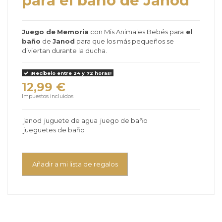
para el baño de Janod
Juego de
Memoria
con Mis Animales Bebés para
el
baño
de
Janod
para que los más pequeños se
diviertan durante la ducha.
¡Recíbelo entre 24 y 72 horas!
12,99 €
Impuestos incluidos
janod
juguete de agua
juego de baño
jueguetes de baño
Añadir a mi lista de regalos