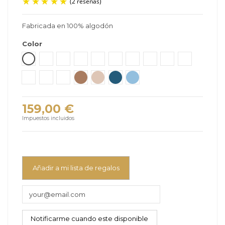
Fabricada en 100% algodón
(2 reseñas)
Color
Acacia
Bloom
Caramel
Coral
Desert
Forest
Lemongrass
Leo
Monsoon
Truffle
Twilight
Urban
Wave
Pecan
Wheat
Denim
Light Denim
159,00 €
Impuestos incluidos
Añadir a mi lista de regalos