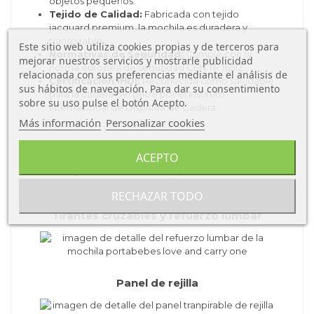
objetos pequeños.
Tejido de Calidad:
Fabricada con tejido
jacquard premium, la mochila es duradera y
transpirable.
Este sitio web utiliza cookies propias y de terceros para
Normativas de Seguridad:
Cumple con la
mejorar nuestros servicios y mostrarle publicidad
norma europea de seguridad CEN TR 16512.
relacionada con sus preferencias mediante el análisis de
Certificación IHDI:
Reconocida como saludable
sus hábitos de navegación. Para dar su consentimiento
para la cadera del bebé por el Instituto
sobre su uso pulse el botón Acepto.
Internacional de Displasia de Cadera.
Más información
Personalizar cookies
Dos posiciones de enganche del tirante
ACEPTO
RECHAZAR TODO
Tirantes cruzables y refuerzo lumbar
Panel de rejilla