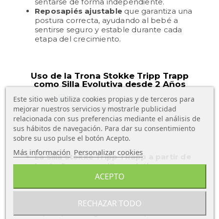
sentarse de forma independiente.
Reposapiés ajustable
que garantiza una
postura correcta, ayudando al bebé a
sentirse seguro y estable durante cada
etapa del crecimiento.
Uso de la Trona Stokke Tripp Trapp
como Silla Evolutiva desde 2 Años
Este sitio web utiliza cookies propias y de terceros para
mejorar nuestros servicios y mostrarle publicidad
relacionada con sus preferencias mediante el análisis de
sus hábitos de navegación. Para dar su consentimiento
sobre su uso pulse el botón Acepto.
Más información
Personalizar cookies
La Silla Stokke Tripp TRapp a partir de
los 2 años como silla evolutiva
,
proporciona un asiento seguro y cómodo
ACEPTO
mientras el niño crece.
Adaptación continua
gracias al ajuste de
RECHAZAR TODO
altura y profundidad del asiento y
reposapiés, asegurando una postura