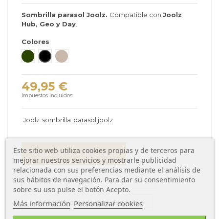
Sombrilla parasol Joolz.
Compatible con
Joolz
Hub, Geo y Day
.
Colores
Forest Green
Space Black
Sandy Taupe
49,95 €
Impuestos incluidos
Joolz
sombrilla
parasol joolz
Este sitio web utiliza cookies propias y de terceros para
Añadir a mi lista de regalos
mejorar nuestros servicios y mostrarle publicidad
relacionada con sus preferencias mediante el análisis de
sus hábitos de navegación. Para dar su consentimiento
sobre su uso pulse el botón Acepto.
Más información
Personalizar cookies