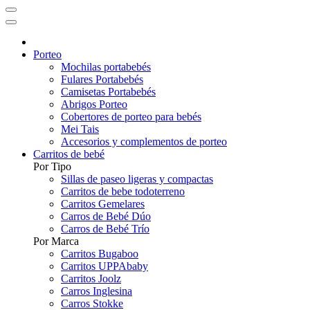
Porteo
Mochilas portabebés
Fulares Portabebés
Camisetas Portabebés
Abrigos Porteo
Cobertores de porteo para bebés
Mei Tais
Accesorios y complementos de porteo
Carritos de bebé
Por Tipo
Sillas de paseo ligeras y compactas
Carritos de bebe todoterreno
Carritos Gemelares
Carros de Bebé Dúo
Carros de Bebé Trío
Por Marca
Carritos Bugaboo
Carritos UPPAbaby
Carritos Joolz
Carros Inglesina
Carros Stokke