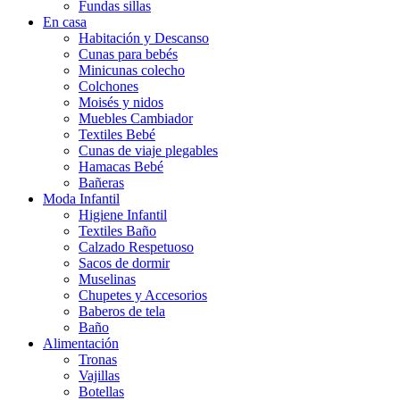
Fundas sillas
En casa
Habitación y Descanso
Cunas para bebés
Minicunas colecho
Colchones
Moisés y nidos
Muebles Cambiador
Textiles Bebé
Cunas de viaje plegables
Hamacas Bebé
Bañeras
Moda Infantil
Higiene Infantil
Textiles Baño
Calzado Respetuoso
Sacos de dormir
Muselinas
Chupetes y Accesorios
Baberos de tela
Baño
Alimentación
Tronas
Vajillas
Botellas