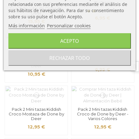
By Deer
relacionada con sus preferencias mediante el análisis de
Vaso con Boquilla/Porta
Snack Foodie de Done By
sus hábitos de navegación. Para dar su consentimiento
(1)
Deer
sobre su uso pulse el botón Acepto.
6,95 €
15,95 €
Más información
Personalizar cookies
ACEPTO
Vaso con Boquilla Foodie -
Mini tazas Kiddish Croco
RECHAZAR TODO
Happy Dots - Done By
Mostaza de Done by Deer
Deer
6,95 €
10,95 €
Pack 2 Mini tazas Kiddish
Pack 2 Mini tazas Kiddish
Croco Mostaza de Done by
Croco de Done by Deer -
Deer
Varios Colores
12,95 €
12,95 €