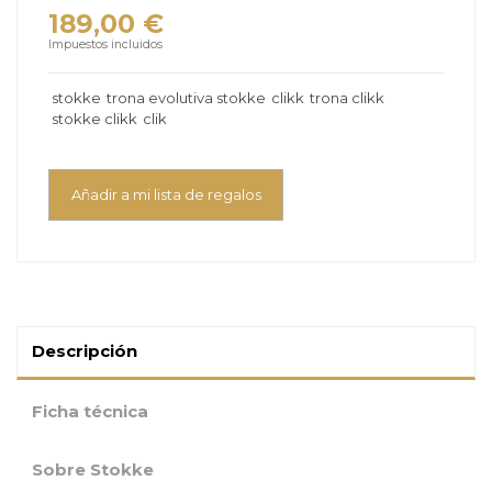
189,00 €
Impuestos incluidos
stokke
trona evolutiva stokke
clikk
trona clikk
stokke clikk
clik
Añadir a mi lista de regalos
Descripción
Ficha técnica
Sobre Stokke