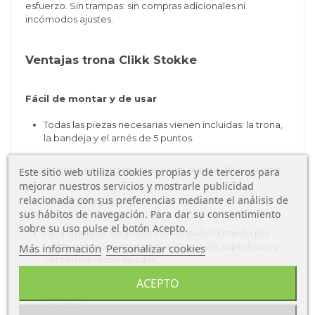
esfuerzo. Sin trampas: sin compras adicionales ni
incómodos ajustes.
Ventajas trona Clikk Stokke
Fácil de montar y de usar
Todas las piezas necesarias vienen incluidas: la trona,
la bandeja y el arnés de 5 puntos.
Montaje sin herramientas en un minuto; fácil y rápido
Este sitio web utiliza cookies propias y de terceros para
mejorar nuestros servicios y mostrarle publicidad
relacionada con sus preferencias mediante el análisis de
Trona ligera y apta para llevar de viaje
sus hábitos de navegación. Para dar su consentimiento
sobre su uso pulse el botón Acepto.
Fácil limpieza. Se limpia con un paño húmedo por
todos sus rincones gracias a sus suaves superficies y
Más información
Personalizar cookies
contornos redondeados.
ACEPTO
Arnés fácil de retirar para su lavado, apto para
lavadora.