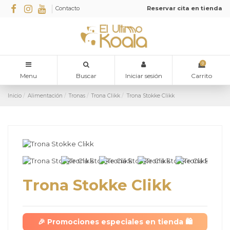
Contacto
Reservar cita en tienda
0
Menu
Buscar
Iniciar sesión
Carrito
Inicio
Alimentación
Tronas
Trona Clikk
Trona Stokke Clikk
Trona Stokke Clikk
🎉
Promociones especiales en tienda
🛍️