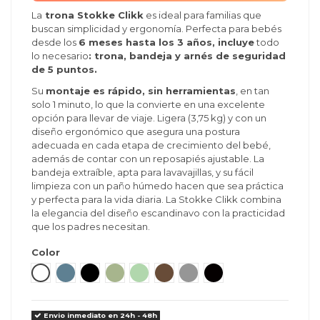
La
trona Stokke Clikk
es ideal para familias que
buscan simplicidad y ergonomía. Perfecta para bebés
desde los
6 meses hasta los 3 años, incluye
todo
lo necesario
: trona, bandeja y arnés de seguridad
de 5 puntos.
Su
montaje es rápido, sin herramientas
, en tan
solo 1 minuto, lo que la convierte en una excelente
opción para llevar de viaje. Ligera (3,75 kg) y con un
diseño ergonómico que asegura una postura
adecuada en cada etapa de crecimiento del bebé,
además de contar con un reposapiés ajustable. La
bandeja extraíble, apta para lavavajillas, y su fácil
limpieza con un paño húmedo hacen que sea práctica
y perfecta para la vida diaria. La Stokke Clikk combina
la elegancia del diseño escandinavo con la practicidad
que los padres necesitan.
Color
Blanco
Azul Fiordo
Negro
Verde glaciar
Verde Trébol
Warm Brown
Gris Nube
Negro Medianoche
Envio inmediato en 24h - 48h