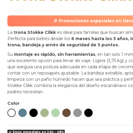
🎉
Promociones especiales en tien
La
trona Stokke Clikk
es ideal para familias que buscan sim
Perfecta para bebés desde los
6 meses hasta los 3 años, i
trona, bandeja y arnés de seguridad de 5 puntos.
Su
montaje es rápido, sin herramientas
, en tan solo 1 min
una excelente opción para llevar de viaje. Ligera (3,75 kg) y
que asegura una postura adecuada en cada etapa de crecim
contar con un reposapiés ajustable. La bandeja extraíble, apta pa
limpieza con un paño húmedo hacen que sea práctica y perfect
Stokke Clikk combina la elegancia del diseño escandinavo con
padres necesitan.
Color
Blanco
Azul Fiordo
Negro
Verde glaciar
Verde Trébol
Warm Brown
Gris Nube
Negro Medianoche
Envio inmediato en 24h - 48h