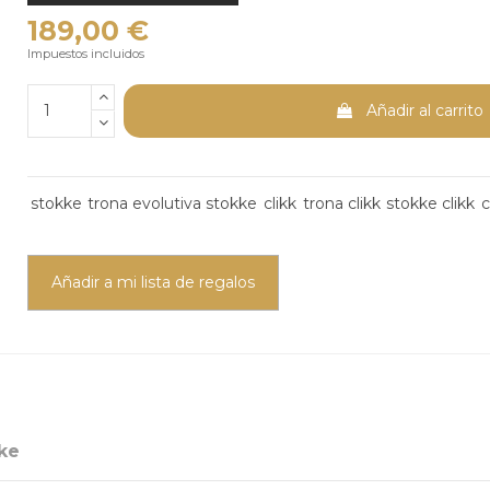
189,00 €
Impuestos incluidos
Añadir al carrito
stokke
trona evolutiva stokke
clikk
trona clikk
stokke clikk
c
Añadir a mi lista de regalos
ke