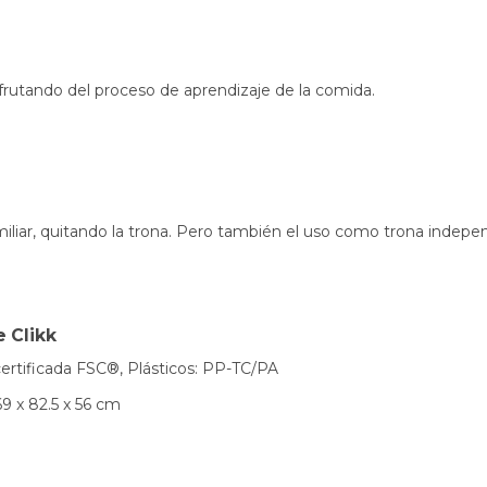
frutando del proceso de aprendizaje de la comida.
iliar, quitando la trona. Pero también el uso como trona indepen
e Clikk
ertificada FSC®, Plásticos: PP-TC/PA
9 x 82.5 x 56 cm