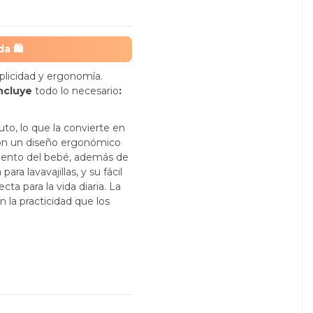
da
🛍️
plicidad y ergonomía.
ncluye
todo lo necesario
:
uto, lo que la convierte en
 con un diseño ergonómico
iento del bebé, además de
ra lavavajillas, y su fácil
a para la vida diaria. La
 la practicidad que los