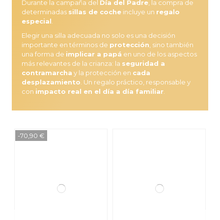
249,00 €
(1)
Durante la campaña del
Día del Padre
, la compra de
(2)
determinadas
sillas de coche
incluye un
regalo
315,00 €
499,00 €
especial
.
Elegir una silla adecuada no solo es una decisión
importante en términos de
protección
, sino también
una forma de
implicar a papá
en uno de los aspectos
más relevantes de la crianza: la
seguridad a
contramarcha
y la protección en
cada
desplazamiento
. Un regalo práctico, responsable y
con
impacto real en el día a día familiar
.
-70,90 €