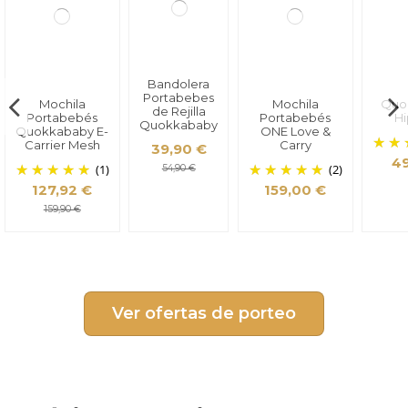
Bandolera
Portabebes
Mochila
Mochila
Quo
de Rejilla
Portabebés
Portabebés
Hi
Quokkababy
Quokkababy E-
ONE Love &
Carrier Mesh
Carry
39,90 €
49
(1)
(2)
54,90 €
127,92 €
159,00 €
159,90 €
Ver ofertas de porteo
Mochila
Portabebés
Mochila