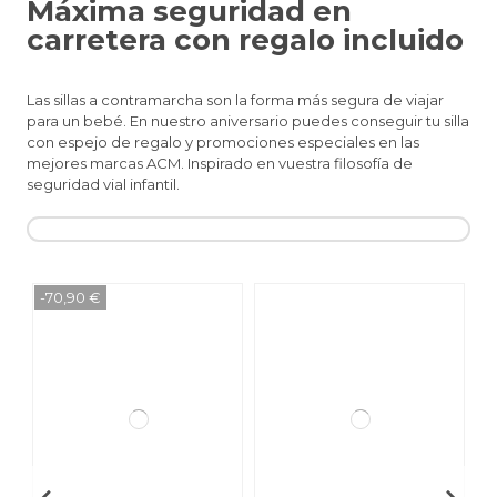
Fidella
Máxima seguridad en
Portabebés
Fusion
Fidella Fusion
carretera con regalo incluido
Toddler
Baby
149,95 €
(2)
139,95 €
Las sillas a contramarcha son la forma más segura de viajar
para un bebé. En nuestro aniversario puedes conseguir tu silla
con espejo de regalo y promociones especiales en las
mejores marcas ACM. Inspirado en vuestra filosofía de
seguridad vial infantil.
-70,90 €