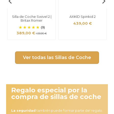
Silla de Coche Swivel 2 |
AXKID Spinkid 2
Britax Romer
439,00 €
(9)
389,00 €
459,90 €
Ver todas las Sillas de Coche
Regalo especial por la
compra de sillas de coche
BeSafe iZi Flex Fix 2 I Size
Britax Römer KidFix Pro
Axkid Up Elevador con
La seguridad
también puede formar parte del regalo.
Respaldo