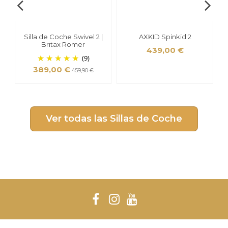
Silla de Coche Swivel 2 |
AXKID Spinkid 2
Britax Romer
439,00 €
(9)
389,00 €
459,90 €
Ver todas las Sillas de Coche
BeSafe iZi Flex Fix 2 I Size
Britax Römer KidFix Pro
Axkid Up Elevador con
Respaldo