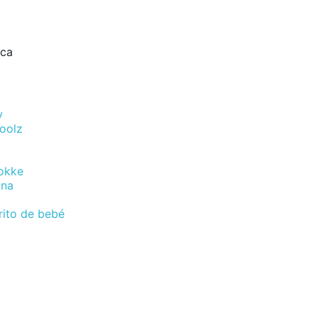
rca
y
Joolz
okke
una
rito de bebé