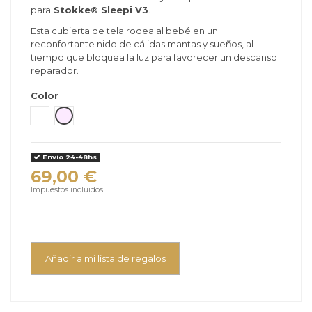
para
Stokke® Sleepi V3
.
Esta cubierta de tela rodea al bebé en un
reconfortante nido de cálidas mantas y sueños, al
tiempo que bloquea la luz para favorecer un descanso
reparador.
Color
Blanco
Lavanda
Envío 24-48hs
69,00 €
Impuestos incluidos
Añadir a mi lista de regalos