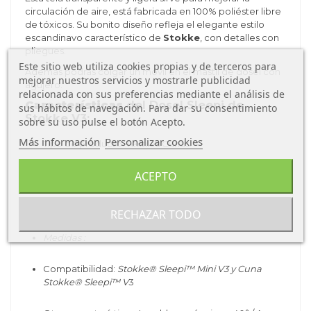
circulación de aire, está fabricada en 100% poliéster libre
de tóxicos. Su bonito diseño refleja el elegante estilo
escandinavo característico de
Stokke
, con detalles con
pliegues.
Este sitio web utiliza cookies propias y de terceros para
Además podrás colgar un móvil en el mástil de dosel con
mejorar nuestros servicios y mostrarle publicidad
agujero.
relacionada con sus preferencias mediante el análisis de
Características
del Dosel Sleepi de
sus hábitos de navegación. Para dar su consentimiento
Stokke V3:
sobre su uso pulse el botón Acepto.
Más información
Personalizar cookies
Tipo de producto: Textiles Cunas.
ACEPTO
Tipo de material: 100% Poliéster.
Oeko-Tex Standard 100 clase 1
RECHAZAR TODO
Medidas :
Compatibilidad:
Stokke® Sleepi™ Mini V3 y Cuna
Stokke® Sleepi™ V
3