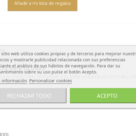
Añadir a mi lista de regalos
ke
 sitio web utiliza cookies propias y de terceros para mejorar nuest
icios y mostrarle publicidad relacionada con sus preferencias
ante el análisis de sus hábitos de navegación. Para dar su
rte para tu bebé
entimiento sobre su uso pulse el botón Acepto.
 a tu trona Clikk, ofreciendo a tu bebé una postura cómoda y s
 información
Personalizar cookies
 y sostenibilidad.
RECHAZAR TODO
ACEPTO
spalda y las piernas, ayudando a mantener una posición ergonóm
100)