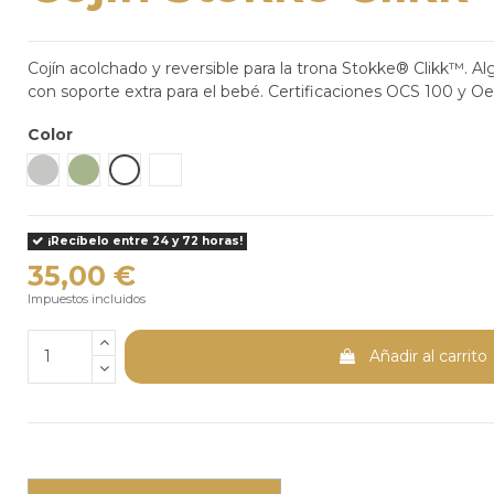
Cojín acolchado y reversible para la trona Stokke® Clikk™. Al
con soporte extra para el bebé. Certificaciones OCS 100 y O
Color
Nordic Grey
Verde glaciar
Circulos
Blueberry Boat
¡Recíbelo entre 24 y 72 horas!
35,00 €
Impuestos incluidos
Añadir al carrito