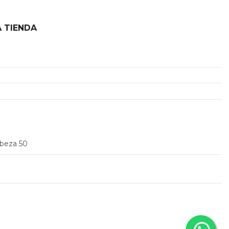
 TIENDA
2
abeza 50