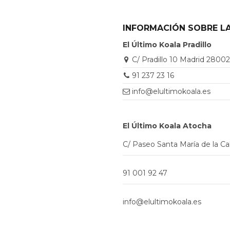
INFORMACIÓN SOBRE LA
El Último Koala Pradillo
C/ Pradillo 10 Madrid 2800
91 237 23 16
info@elultimokoala.es
El Último Koala Atocha
C/ Paseo Santa María de la C
91 001 92 47
info@elultimokoala.es