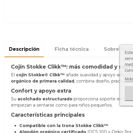
Descripción
Ficha técnica
Sobre Stok
Este
serv
medi
Cojín Stokke Clikk™: más comodidad y sopo
cons
El
cojín Stokke® Clikk™
añade suavidad y apoyo adicional
Más
orgánico de primera calidad
, combina diseño, practicidad
Confort y apoyo extra
Su
acolchado estructurado
proporciona soporte en la e
empiezan a sentarse como para niños pequeños.
Características principales
Compatible con la trona Stokke Clikk™
Algodón orgánico certificado
(OCS 100 y Oeko-Tex 