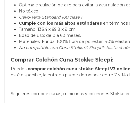
Óptima circulación de aire para evitar la acumulación de
No tóxico
Oeko-Tex® Standard 100 clase 1
Cumple con los más altos estándares
en términos de
Tamaño: 136.4 x 69.8 x 8 cm
Edad de uso: de 0 a 60 meses.
Materiales: Funda: 100% fibra de poliéster: 40% elastere
No compatible con Cuna Stokke® Sleepi™ hasta el nú
Comprar Colchón Cuna Stokke Sleepi:
Puedes
comprar colchón cuna stokke Sleepi V3 onlin
esté disponible, la entrega puede demorarse entre 7 y 14 dí
Si quieres comprar cunas, minicunas y colchones Stokke en 