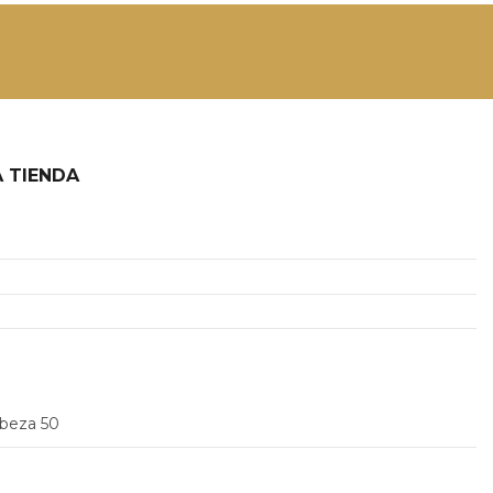
 TIENDA
2
abeza 50