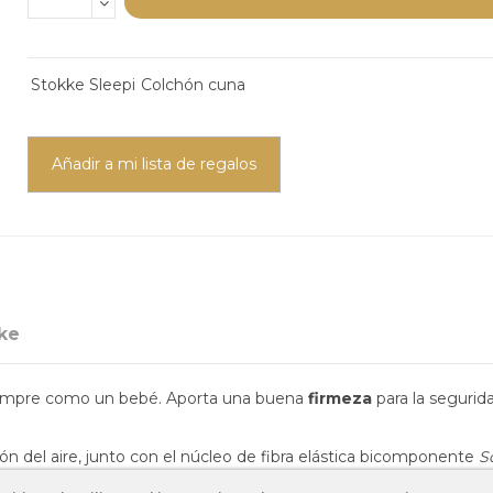
Stokke Sleepi
Colchón cuna
Añadir a mi lista de regalos
ke
empre como un bebé. Aporta una buena
firmeza
para la seguri
ción del aire, junto con el núcleo de fibra elástica bicomponente
S