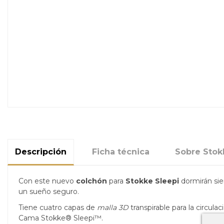
Descripción
Ficha técnica
Sobre Stok
Con este nuevo
colchón
para
Stokke Sleepi
dormirán si
un sueño seguro.
Tiene cuatro capas de
malla 3D
transpirable para la circula
Cama Stokke® Sleepi™.