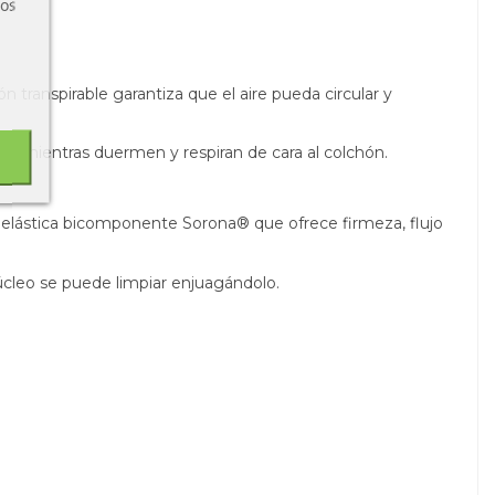
ros
n transpirable garantiza que el aire pueda circular y
o mientras duermen y respiran de cara al colchón.
a elástica bicomponente Sorona® que ofrece firmeza, flujo
núcleo se puede limpiar enjuagándolo.