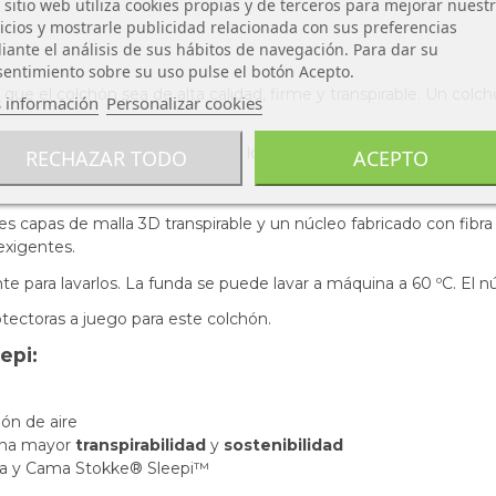
 sitio web utiliza cookies propias y de terceros para mejorar nuest
icios y mostrarle publicidad relacionada con sus preferencias
ante el análisis de sus hábitos de navegación. Para dar su
entimiento sobre su uso pulse el botón Acepto.
ue el colchón sea de alta calidad, firme y transpirable.​ Un colchó
 información
Personalizar cookies
pecialmente importante cuando los pequeños se ponen boca abaj
RECHAZAR TODO
ACEPTO
s capas de malla 3D transpirable y un núcleo fabricado con fibr
xigentes.​
te para lavarlos. La funda se puede lavar a máquina a 60 ºC. El 
ectoras a juego para este colchón.
epi:
ión de aire
 una mayor
transpirabilidad
y
sostenibilidad
una y Cama Stokke® Sleepi™