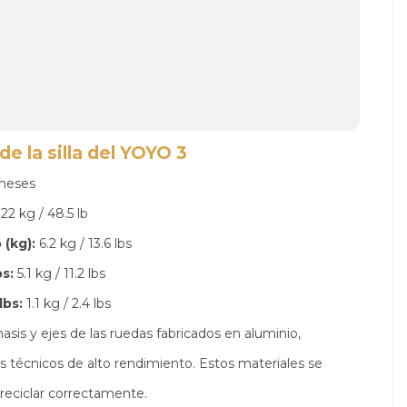
e la silla del YOYO 3
meses
22 kg / 48.5 lb
 (kg):
6.2 kg / 13.6 lbs
s:
5.1 kg / 11.2 lbs
lbs:
1.1 kg / 2.4 lbs
asis y ejes de las ruedas fabricados en aluminio,
os técnicos de alto rendimiento. Estos materiales se
 reciclar correctamente.