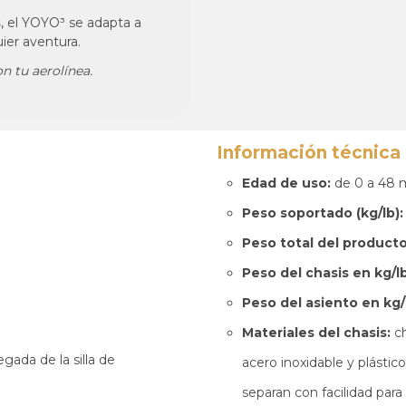
s
, el YOYO³ se adapta a
uier aventura.
n tu aerolínea.
Información técnica d
Edad de uso:
de 0 a 48 
Peso soportado (kg/lb):
Peso total del producto
Peso del chasis en kg/lb
Peso del asiento en kg/
Materiales del chasis:
ch
acero inoxidable y plástic
separan con facilidad para