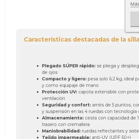
Más
Características destacadas de la sill
Plegado SÚPER rápido:
se pliega y desplieg
de ojos
Compacto y ligero:
pesa solo 6.2 kg, ideal 
y como equipaje de mano
Protección UV:
capota extensible con prot
ventilación
Seguridad y confort:
arnés de 5 puntos, c
y suspensión en las 4 ruedas con tecnologí
Almacenamiento:
cesta con capacidad de 10
trasero con cremallera
Maniobrabilidad:
ruedas reflectantes y sis
Tejido impermeable:
anti-UV (UPF 50+)