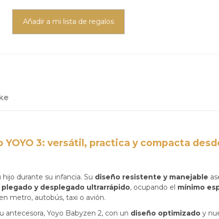
Añadir a mi lista de regalos
ke
o YOYO 3: versátil, practica y compacta des
hijo durante su infancia. Su
diseño resistente y manejable
ase
u plegado y desplegado ultrarrápido
, ocupando el
mínimo es
 en metro, autobús, taxi o avión.
su antecesora, Yoyo Babyzen 2, con un
diseño optimizado
y nue