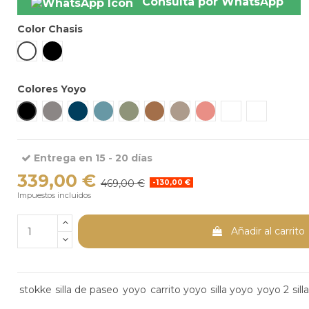
Consulta por WhatsApp
Color Chasis
Blanco
Negro
Colores Yoyo
Negro
Stone
Air France
Aqua
Olive
Toffee
Taupe
Ginger
Leopard
Zebra
Entrega en 15 - 20 días
339,00 €
469,00 €
-130,00 €
Impuestos incluidos
Añadir al carrito
stokke
silla de paseo
yoyo
carrito yoyo
silla yoyo
yoyo 2
sil