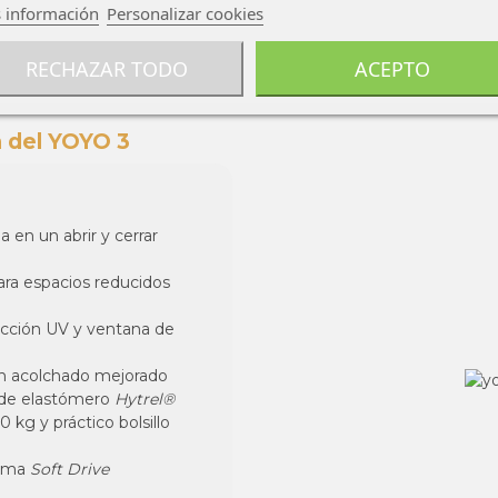
 información
Personalizar cookies
RECHAZAR TODO
ACEPTO
a del YOYO 3
a en un abrir y cerrar
para espacios reducidos
ección UV y ventana de
on acolchado mejorado
a de elastómero
Hytrel®
 kg y práctico bolsillo
tema
Soft Drive