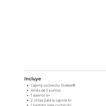
Incluye
Capota cochecito Stokke®
Arnés de 5 puntos
1 asiento 6+
2 cintas para la capota 6+
1 bastidor para cochecito