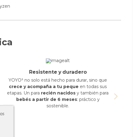
ica
Resistente y duradero
YOYO³ no solo está hecho para durar, sino que
crece y acompaña a tu peque
en todas sus
p
etapas. Un para
recién nacidos
y también para
p
bebés a partir de 6 meses
: práctico y
sostenible.
ros