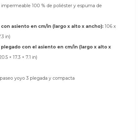
o impermeable 100 % de poliéster y espuma de
con asiento en cm/in (largo x alto x ancho):
106 x
.3 in)
plegado con el asiento en cm/in (largo x alto x
.5 × 17.3 × 7.1 in)