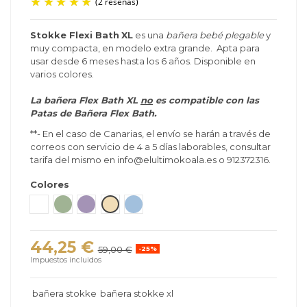
Stokke Flexi Bath
XL
es una
bañera bebé plegable
y
muy compacta, en modelo extra grande. Apta para
(2 reseñas)
usar desde 6 meses hasta los 6 años. Disponible en
varios colores.
La bañera Flex Bath XL
no
es compatible con las
Patas de Bañera Flex Bath.
**- En el caso de Canarias, el envío se harán a través de
correos con servicio de 4 a 5 días laborables, consultar
tarifa del mismo en info@elultimokoala.es o 912372316.
Colores
Blanco - Gris
Transparente - Verde
Lavanda
Sandy Beige
Azul Océano
44,25 €
59,00 €
-25%
Impuestos incluidos
bañera stokke
bañera stokke xl