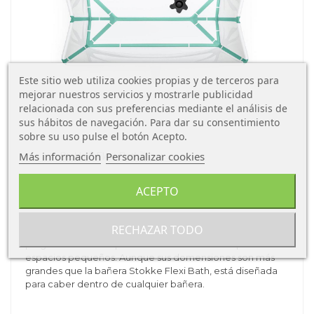
Este sitio web utiliza cookies propias y de terceros para
mejorar nuestros servicios y mostrarle publicidad
relacionada con sus preferencias mediante el análisis de
sus hábitos de navegación. Para dar su consentimiento
sobre su uso pulse el botón Acepto.
Más información
Personalizar cookies
ACEPTO
Fácil de plegar y almacenar
RECHAZAR TODO
Flexi Bath Stokke
XL
es una de las bañeras bebé
plegables más compactas del mercado. Ideal para
espacios pequeños. Aunque sus domensiones son más
grandes que la bañera Stokke Flexi Bath, está diseñada
para caber dentro de cualquier bañera.