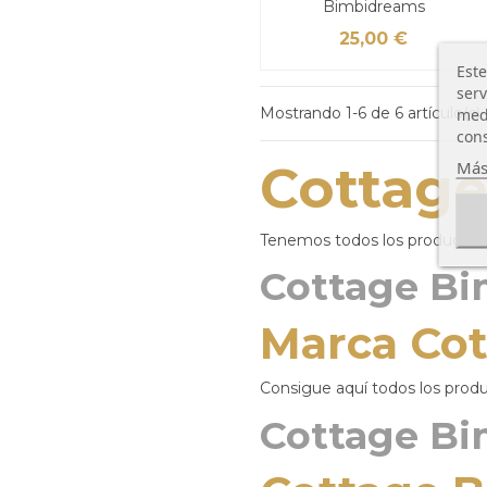
Bimbidreams
25,00 €
Este
serv
medi
Mostrando 1-6 de 6 artículo(s)
cons
Más
Cottag
Tenemos todos los productos 
Cottage B
Marca Co
Consigue aquí todos los produ
Cottage B