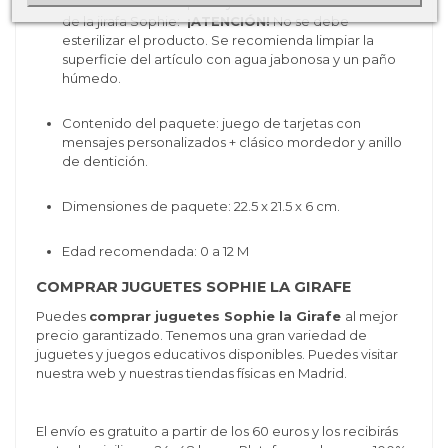
Condiciones de limpieza y cuidado del mordedor
de la jirafa Sophie:
¡ATENCIÓN!
No se debe
esterilizar el producto. Se recomienda limpiar la
superficie del artículo con agua jabonosa y un paño
húmedo.
Contenido del paquete: juego de tarjetas con
mensajes personalizados + clásico mordedor y anillo
de dentición.
Dimensiones de paquete:
22.5 x 21.5 x 6 cm.
Edad recomendada: 0 a 12 M
COMPRAR JUGUETES SOPHIE LA GIRAFE
Puedes
comprar juguetes Sophie la Girafe
al mejor
precio garantizado. Tenemos una gran variedad de
juguetes y juegos educativos disponibles. Puedes visitar
nuestra web y nuestras tiendas físicas en Madrid.
El envío es gratuito a partir de los 60 euros y los recibirás