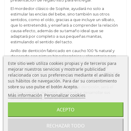
El mordedor clásico de Sophie, ayudará no solo a
estimular las encías del bebe, sino también sus otros
sentidos, como el oído, gracias a que incluye un silbato,
que lo entretendrá, y enseñará a comprender la relación
causa efecto, además de su tamaño ideal que se
adaptará por completo a sus pequeñas manitas,
estimulando el sentido del tacto.
Anillo de dentición fabricado en caucho 100 % natural y
decorado con pintura hipoalergénica y alimentaria para
bebés, que ayudará a estimular el crecimiento de los
Este sitio web utiliza cookies propias y de terceros para
dientes además de calmar el dolor y picazón de las
mejorar nuestros servicios y mostrarle publicidad
encías. Este anillo mordedor es ligero y fácil de coger por
relacionada con sus preferencias mediante el análisis de
las pequeñas manos del bebé gracias a su anilla.
sus hábitos de navegación. Para dar su consentimiento
sobre su uso pulse el botón Acepto.
Tanto el mordedor como el anillo de dentición, será el
primer juguete del bebé, ayudando a desarrollar sus
Más información
Personalizar cookies
sentidos desde primer el nacimiento.
ACEPTO
Características del Set Mordedor + Anillo
de dentición Sophie la jirafa
RECHAZAR TODO